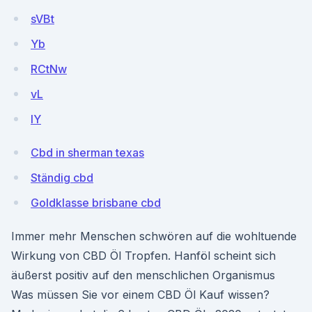
sVBt
Yb
RCtNw
vL
IY
Cbd in sherman texas
Ständig cbd
Goldklasse brisbane cbd
Immer mehr Menschen schwören auf die wohltuende
Wirkung von CBD Öl Tropfen. Hanföl scheint sich
äußerst positiv auf den menschlichen Organismus
Was müssen Sie vor einem CBD Öl Kauf wissen?