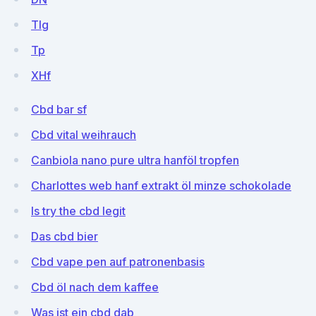
TIg
Tp
XHf
Cbd bar sf
Cbd vital weihrauch
Canbiola nano pure ultra hanföl tropfen
Charlottes web hanf extrakt öl minze schokolade
Is try the cbd legit
Das cbd bier
Cbd vape pen auf patronenbasis
Cbd öl nach dem kaffee
Was ist ein cbd dab