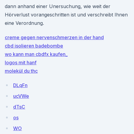
dann anhand einer Unersuchung, wie weit der
Hörverlust vorangeschritten ist und verschreibt Ihnen
eine Verordnung.
creme gegen nervenschmerzen in der hand
cbd isolieren badebombe
wo kann man cbdfx kaufen_
logos mit hanf
molekül du thc
DLqFn
ucVWe
dTsC
os
WO