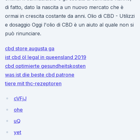
di fatto, dato la nascita a un nuovo mercato che è
ormai in crescita costante da anni. Olio di CBD - Utilizzi
e dosaggio Oggi l'olio di CBD è un aiuto al quale non si
può rinunciare.
cbd store augusta ga
ist cbd öl legal in queensland 2019
cbd optimierte gesundheitskosten
was ist die beste cbd patrone
tiere mit thc-rezeptoren
cVFjJ
ohe
uQ
yet