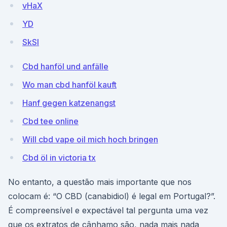
vHaX
YD
SkSI
Cbd hanföl und anfälle
Wo man cbd hanföl kauft
Hanf gegen katzenangst
Cbd tee online
Will cbd vape oil mich hoch bringen
Cbd öl in victoria tx
No entanto, a questão mais importante que nos
colocam é: “O CBD (canabidiol) é legal em Portugal?”.
É compreensível e expectável tal pergunta uma vez
que os extratos de cânhamo são, nada mais nada